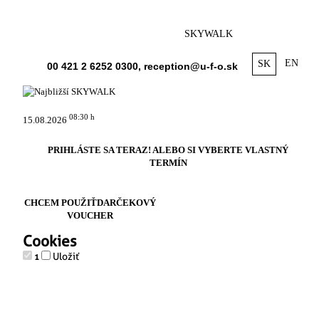
SKYWALK
EN
SK
00 421 2 6252 0300, reception@u-f-o.sk
08:30 h
15.08.2026
PRIHLÁSTE SA TERAZ!
ALEBO SI VYBERTE VLASTNÝ
TERMÍN
CHCEM POUŽIŤ
DARČEKOVÝ
VOUCHER
Cookies
Uložiť
1